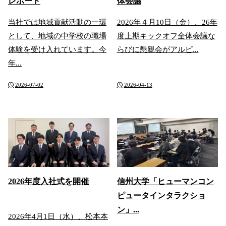
レポート
体会議
当社では地域貢献活動の一環
2026年４月10日（金）、26年
として、地域の中学校の職場
度上期キックオフ全体会議な
体験を受け入れています。今
らびに懇親会がアルピ...
年...
2026-07-02
2026-04-13
2026年度入社式を開催
信州大学「ヒューマンコン
ピュータインタラクショ
ン」...
2026年4月1日（水）、松本本